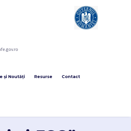
fe.gov.ro
 și Noutăți
Resurse
Contact