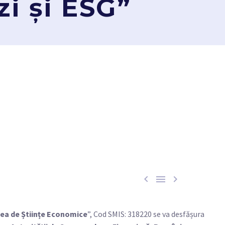
zi și ESG”



atea de Științe Economice
”, Cod SMIS: 318220 se va desfășura