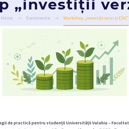
„investiții ver
Home
Evenimente
Workshop „investiții verzi și ESG”
agii de practică pentru studenții Universității Valahia – Facult