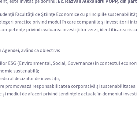
ment, este invitat pe domnul
Ec. Razvan Alexandru POPP, din part
udenții Facultății de Științe Economice cu principiile sustenabilităț
elegeri practice privind modul în care companiile și investitorii i
ompetențe privind evaluarea investițiilor verzi, identificarea riscu
 Agendei, având ca obiective:
eriilor ESG (Environmental, Social, Governance) în contextul econ
conomie sustenabilă;
iu al deciziilor de investiții;
e care promovează responsabilitatea corporativă și sustenabilitatea 
 și mediul de afaceri privind tendințele actuale în domeniul investiț