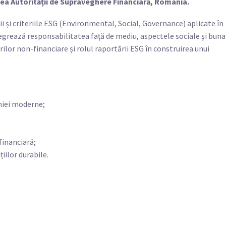
ea Autorității de Supraveghere Financiară, România.
ii și criteriile ESG (Environmental, Social, Governance) aplicate în
ntegrează responsabilitatea față de mediu, aspectele sociale și buna
rilor non-financiare și rolul raportării ESG în construirea unui
omiei moderne;
financiară;
iilor durabile.