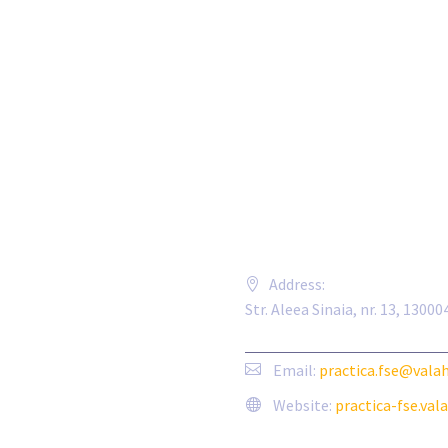
Address:
Str. Aleea Sinaia, nr. 13, 130
Email:
practica.fse@valah
Website:
practica-fse.vala