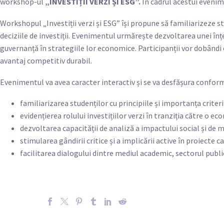
workshop-ul
„INVESTIȚII VERZI ȘI ESG”.
În cadrul acestui eveni
Workshopul „Investiții verzi și ESG” își propune să familiarizeze st
deciziile de investiții. Evenimentul urmărește dezvoltarea unei înț
guvernanță în strategiile lor economice. Participanții vor dobândi c
avantaj competitiv durabil.
Evenimentul va avea caracter interactiv și se va desfășura conform
familiarizarea studenților cu principiile și importanța crit
evidențierea rolului investițiilor verzi în tranziția către o e
dezvoltarea capacității de analiză a impactului social și de med
stimularea gândirii critice și a implicării active în proiect
facilitarea dialogului dintre mediul academic, sectorul public