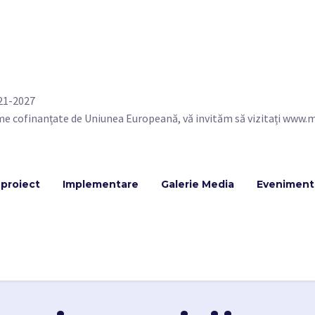
21-2027
me cofinanțate de Uniunea Europeană, vă invităm să vizitați www.m
proiect
Implementare
Galerie Media
Evenimente